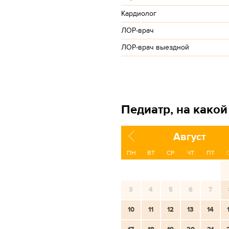
Кардиолог
ЛОР-врач
ЛОР-врач выездной
Педиатр, на какой
Август
ПН
ВТ
СР
ЧТ
ПТ
3
4
5
6
7
10
11
12
13
14