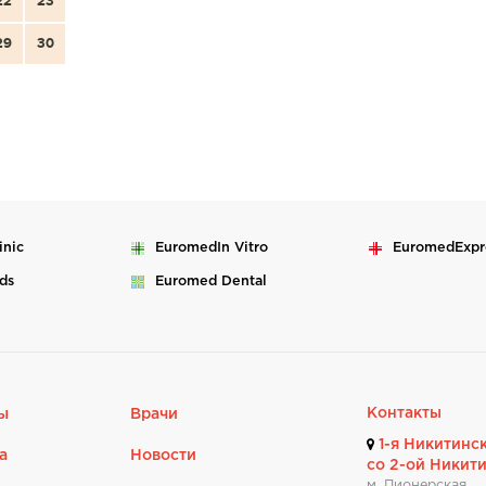
22
23
29
30
inic
Euromed
In Vitro
Euromed
Expr
ds
Euromed
Dental
Контакты
ы
Врачи
1-я Никитинск
а
Новости
со 2-ой Никит
м. Пионерская