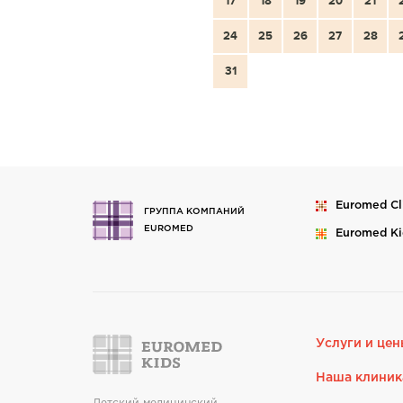
17
18
19
20
21
24
25
26
27
28
31
Euromed
Cl
ГРУППА КОМПАНИЙ
EUROMED
Euromed
Ki
Услуги и цен
Наша клиник