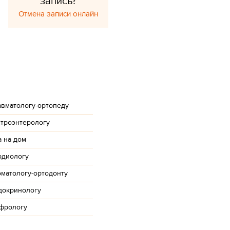
запись?
Отмена записи онлайн
авматологу-ортопеду
строэнтерологу
 на дом
рдиологу
оматологу-ортодонту
ндокринологу
ефрологу