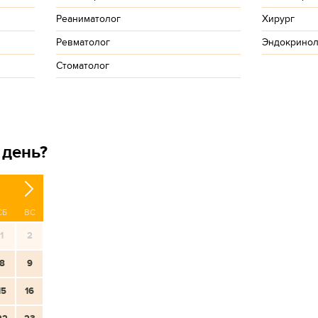
Реаниматолог
Хирург
Ревматолог
Эндокринол
Стоматолог
 день?
СБ
ВС
1
2
8
9
15
16