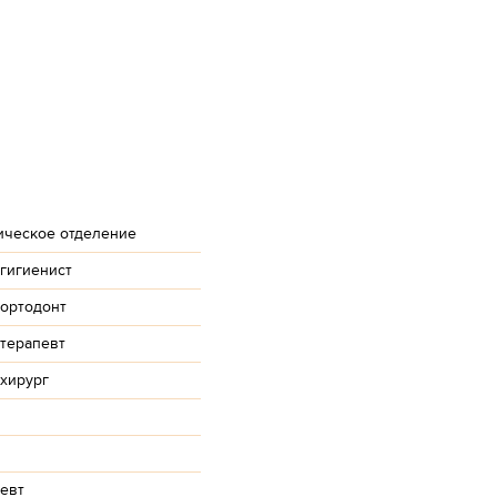
ическое отделение
-гигиенист
-ортодонт
-терапевт
-хирург
евт