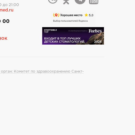
0 до 21:00
med.ru
0 00
нок
 орган: Комитет по здравоохранению Санкт-