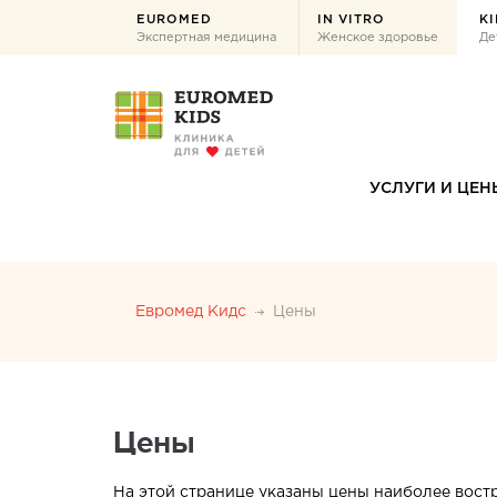
EUROMED
IN VITRO
KI
Экспертная медицина
Женское здоровье
Де
УСЛУГИ И ЦЕН
Евромед Кидс
Цены
Цены
На этой странице указаны цены наиболее вос