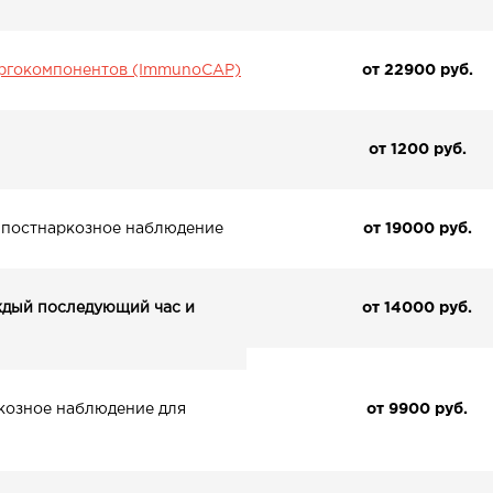
лергокомпонентов (ImmunoCAP)
от 22900 pуб.
от 1200 pуб.
и постнаркозное наблюдение
от 19000 pуб.
ждый последующий час и
от 14000 pуб.
козное наблюдение для
от 9900 pуб.