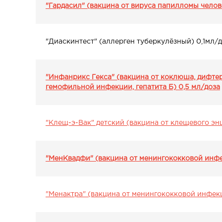
"Гардасил" (вакцина от вируса папилломы челов
"Диаскинтест" (аллерген туберкулёзный) 0,1мл/
"Инфанрикс Гекса" (вакцина от коклюша, дифтер
гемофильной инфекции, гепатита Б) 0,5 мл/доза
"Клещ-э-Вак" детский (вакцина от клещевого эн
"МенКвадфи" (вакцина от менингококковой инфе
"Менактра" (вакцина от менингококковой инфекц