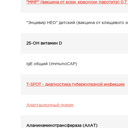
"ММР" (вакцина от кори, краснухи, паротита) 0,7
"Энцевир НЕО" детский (вакцина от клещевого э
25-ОН витамин D
IgE общий (ImmunoCAP)
T-SPOT - диагностика туберкулезной инфекции
Адаптационный прием
Аланинаминотрансфераза (АлАТ)