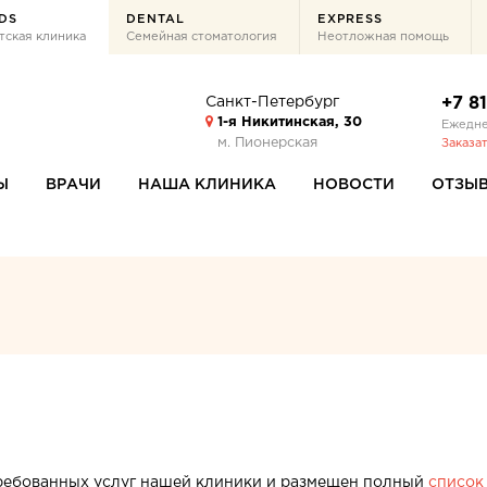
DS
DENTAL
EXPRESS
тская клиника
Семейная стоматология
Неотложная помощь
Санкт-Петербург
+7 8
1-я Никитинская, 30
Ежедне
м. Пионерская
Заказа
Ы
ВРАЧИ
НАША КЛИНИКА
НОВОСТИ
ОТЗЫ
требованных услуг нашей клиники и размещен полный
список