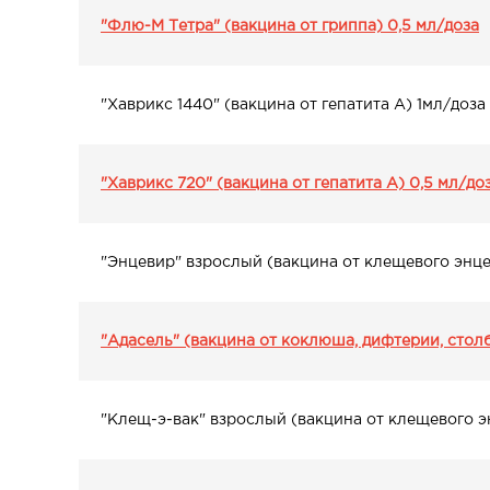
"Флю-М Тетра" (вакцина от гриппа) 0,5 мл/доза
"Хаврикс 1440" (вакцина от гепатита А) 1мл/доза
"Хаврикс 720" (вакцина от гепатита А) 0,5 мл/до
"Энцевир" взрослый (вакцина от клещевого энце
"Адасель" (вакцина от коклюша, дифтерии, столб
"Клещ-э-вак" взрослый (вакцина от клещевого э