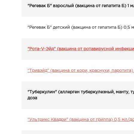
"Регевак Б" взрослый (вакцина от гепатита Б) 1 
"Регевак Б" детский (вакцина от гепатита Б) 0,5 
"Рота-V-Эйд" (вакцина от ротавирусной инфекци
"Тривэйд" (вакцина от кори, краснухи, паротита)
"Туберкулин" (аллерген туберкулезный, манту, т
доза
"Ультрикс Квадри" (вакцина от гриппа) 0,5 мл/д