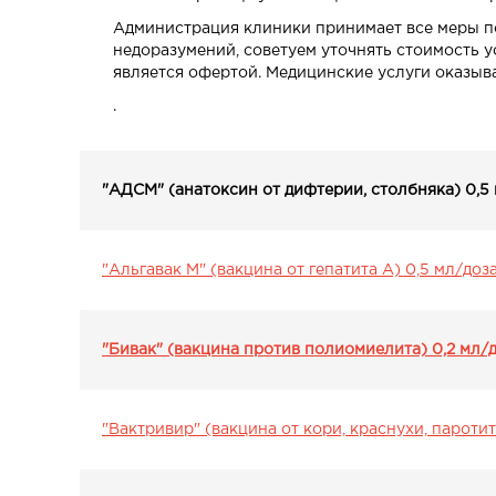
Администрация клиники принимает все меры п
недоразумений, советуем уточнять стоимость у
является офертой. Медицинские услуги оказыв
.
"АДСМ" (анатоксин от дифтерии, столбняка) 0,5
"Альгавак М" (вакцина от гепатита А) 0,5 мл/доз
"Бивак" (вакцина против полиомиелита) 0,2 мл/
"Вактривир" (вакцина от кори, краснухи, паротит