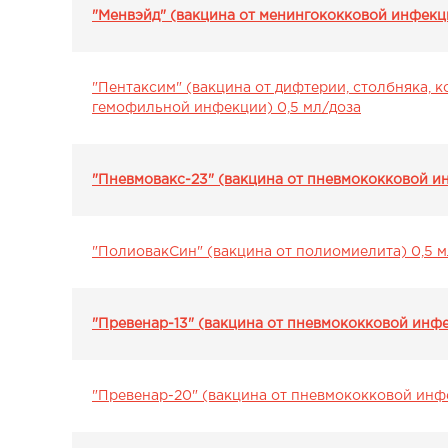
"Менвэйд" (вакцина от менингококковой инфекци
"Пентаксим" (вакцина от дифтерии, столбняка, 
гемофильной инфекции) 0,5 мл/доза
"Пневмовакс-23" (вакцина от пневмококковой и
"ПолиовакСин" (вакцина от полиомиелита) 0,5 м
"Превенар-13" (вакцина от пневмококковой инфе
"Превенар-20" (вакцина от пневмококковой инф