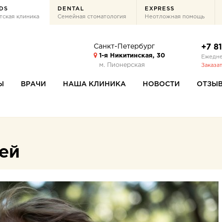
DS
DENTAL
EXPRESS
тская клиника
Семейная стоматология
Неотложная помощь
Санкт-Петербург
+7 8
1-я Никитинская, 30
Ежедне
м. Пионерская
Заказа
Ы
ВРАЧИ
НАША КЛИНИКА
НОВОСТИ
ОТЗЫ
тей