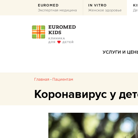
EUROMED
IN VITRO
KI
Экспертная медицина
Женское здоровье
Де
УСЛУГИ И ЦЕН
Главная
Пациентам
Коронавирус у де