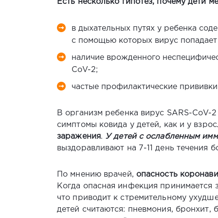
Есть несколько гипотез, почему дети 
в дыхательных путях у ребенка сод
с помощью которых вирус попадает 
наличие врожденного неспецифическ
CoV-2;
частые профилактические прививки
В организм ребенка вирус SARS-CoV-2
симптомы ковида у детей, как и у взро
заражения
.
У детей с ослабленным им
выздоравливают на 7-11 день течения б
По мнению врачей,
опасность коронави
Когда опасная инфекция принимается 
что приводит к стремительному ухудш
детей считаются: пневмония, бронхит, 