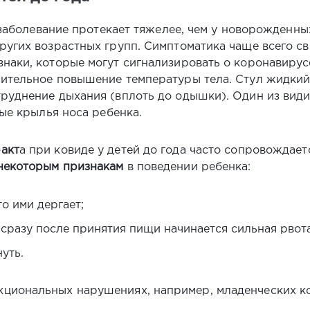
а заболевание протекает тяжелее, чем у новорожденны
ругих возрастных групп. Симптоматика чаще всего с
наки, которые могут сигнализировать о коронавирусе
ительное повышение температуры тела. Стул жидкий 
руднение дыхания (вплоть до одышки). Один из вид
тые крылья носа ребенка.
акт
а при ковиде у детей до года часто сопровождае
некоторым признакам
в поведении ребенка:
о ими дергает;
а сразу после принятия пищи начинается сильная рвота
уть.
циональных нарушениях, например, младенческих ко