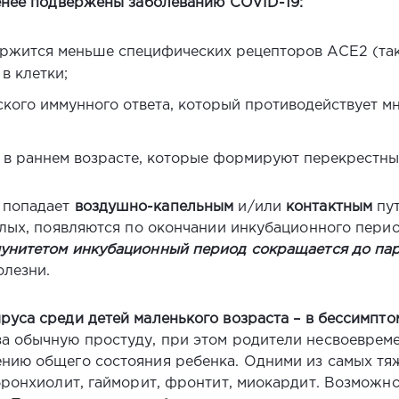
менее подвержены заболеванию COVID-19:
ержится меньше специфических рецепторов АСЕ2 (так 
в клетки;
ого иммунного ответа, который противодействует мно
 в раннем возрасте, которые формируют перекрестны
 попадает
воздушно-капельным
и/или
контактным
пут
слых, появляются по окончании инкубационного перио
мунитетом инкубационный период сокращается до па
олезни.
руса среди детей маленького возраста – в бессимпто
за обычную простуду, при этом родители несвоеврем
ению общего состояния ребенка. Одними из самых тя
бронхиолит, гайморит, фронтит, миокардит. Возможно