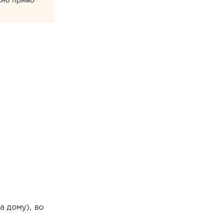
жно прямо
 дому), во