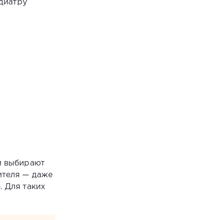
едиатру
ли выбирают
ителя — даже
. Для таких