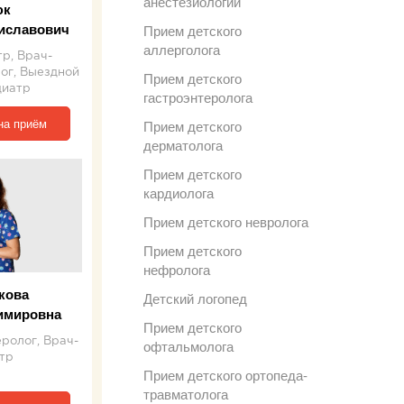
анестезиологии
юк
иславович
Прием детского
аллерголога
р, Врач-
ог, Выездной
Прием детского
диатр
гастроэнтеролога
на приём
Прием детского
дерматолога
Прием детского
кардиолога
Прием детского невролога
Прием детского
нефролога
кова
Детский логопед
имировна
Прием детского
ролог, Врач-
офтальмолога
тр
Прием детского ортопеда-
травматолога