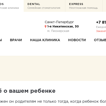
DS
DENTAL
EXPRESS
тская клиника
Семейная стоматология
Неотложная помощь
Санкт-Петербург
+7 8
1-я Никитинская, 30
Ежедне
м. Пионерская
Заказа
Ы
ВРАЧИ
НАША КЛИНИКА
НОВОСТИ
ОТЗЫ
ё о вашем ребенке
жен он родителям не только тогда, когда ребенок бо