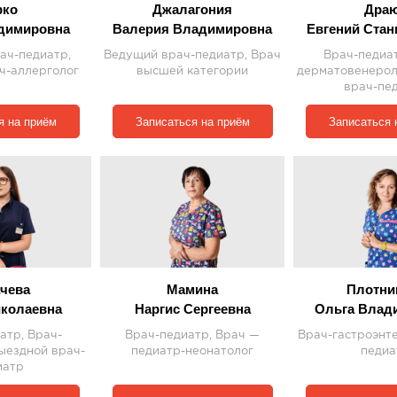
рко
Джалагония
Дра
димировна
Валерия Владимировна
Евгений Стан
ач-педиатр,
Ведущий врач-педиатр, Врач
Врач-педиат
ч-аллерголог
высшей категории
дерматовенерол
врач-пе
я на приём
Записаться на приём
Записаться 
чева
Мамина
Плотни
колаевна
Наргис Сергеевна
Ольга Влад
атр, Врач-
Врач-педиатр, Врач —
Врач-гастроэнте
ыездной врач-
педиатр-неонатолог
педиа
иатр