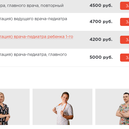
4500 pуб.
З
ра, главного врача, повторный
тация) ведущего врача-педиатра
4700 pуб.
З
ация) врача-педиатра ребенка 1-го
4200 pуб.
З
ация) врача-педиатра, главного
5000 pуб.
З