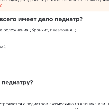
го подхода к здоровью ребенка. Записаться в клинику мо
00
всего имеет дело педиатр?
е осложнения (бронхит, пневмония…)
а);
 педиатру?
тречаются с педиатром ежемесячно (в клинике или на