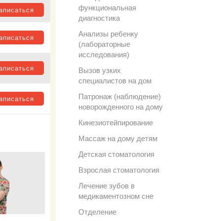
функциональная
аписаться
диагностика
Анализы ребенку
аписаться
(лабораторные
исследования)
аписаться
Вызов узких
специалистов на дом
Патронаж (наблюдение)
аписаться
новорожденного на дому
Кинезиотейпирование
Массаж на дому детям
Детская стоматология
Взрослая стоматология
Лечение зубов в
медикаментозном сне
Отделение