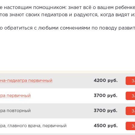
е настоящим помощником: знает всё о вашем ребенке
ов знают своих педиатров и радуются, когда видят и
о обратиться с любыми сомнениями по поводу развити
4200 pуб.
З
ача-педиатра первичный
3700 pуб.
З
тра первичный
3700 pуб.
З
тра повторный
4500 pуб.
З
ра, главного врача, первичный