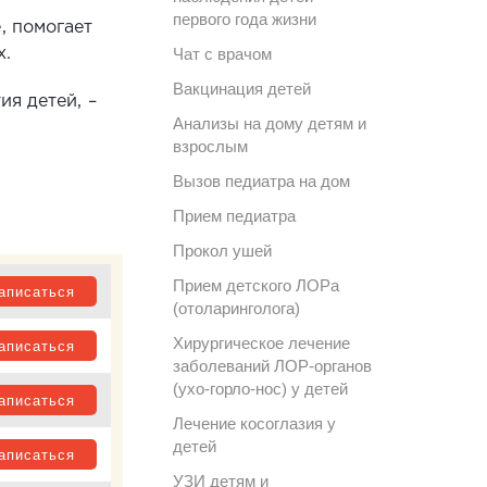
первого года жизни
, помогает
Чат с врачом
х.
Вакцинация детей
я детей, –
Анализы на дому детям и
взрослым
Вызов педиатра на дом
Прием педиатра
Прокол ушей
Прием детского ЛОРа
аписаться
(отоларинголога)
Хирургическое лечение
аписаться
заболеваний ЛОР-органов
(ухо-горло-нос) у детей
аписаться
Лечение косоглазия у
детей
аписаться
УЗИ детям и