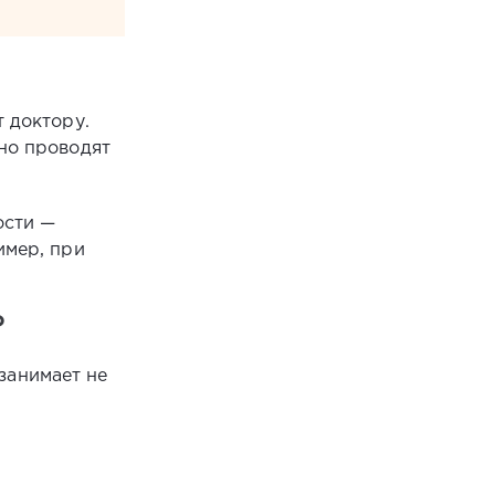
т доктору.
ьно проводят
ости —
имер, при
?
 занимает не