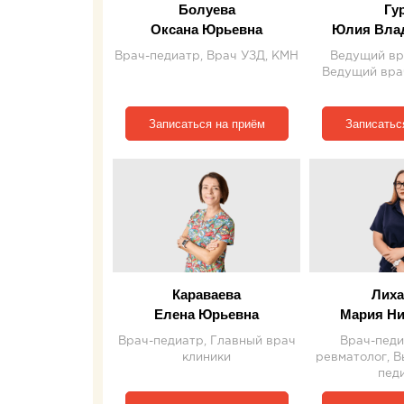
Болуева
Гу
Оксана Юрьевна
Юлия Вла
Врач-педиатр, Врач УЗД, КМН
Ведущий вр
Ведущий вра
Записаться на приём
Записатьс
Караваева
Лиха
Елена Юрьевна
Мария Ни
Врач-педиатр, Главный врач
Врач-педи
клиники
ревматолог, В
пед