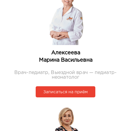
Алексеева
Маpина Ваcильевна
Врач-педиатр, Выездной врач — педиатр-
неонатолог
Записаться на приём