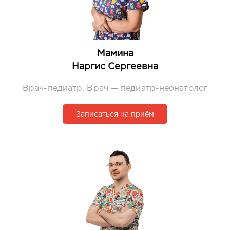
Мамина
Наргис Сергеевна
Врач-педиатр, Врач — педиатр-неонатолог
Записаться на приём