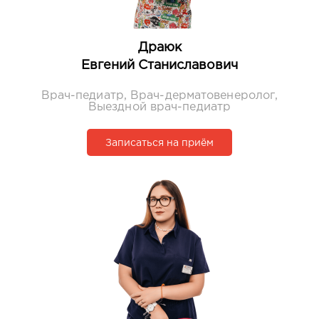
Драюк
Евгений Станиславович
Врач-педиатр, Врач-дерматовенеролог,
Выездной врач-педиатр
Записаться на приём