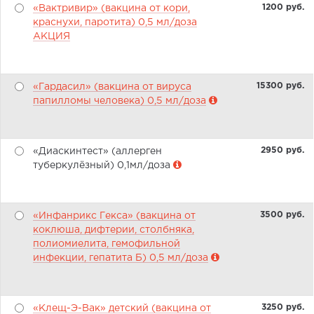
1200 pуб.
«Вактривир» (вакцина от кори,
краснухи, паротита) 0,5 мл/доза
АКЦИЯ
15300 pуб.
«Гардасил» (вакцина от вируса
папилломы человека) 0,5 мл/доза
2950 pуб.
«Диаскинтест» (аллерген
туберкулёзный) 0,1мл/доза
3500 pуб.
«Инфанрикс Гекса» (вакцина от
коклюша, дифтерии, столбняка,
полиомиелита, гемофильной
инфекции, гепатита Б) 0,5 мл/доза
3250 pуб.
«Клещ-Э-Вак» детский (вакцина от