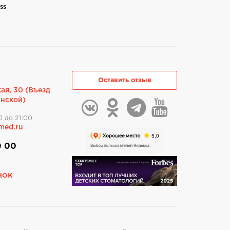
ss
Оставить отзыв
ая, 30 (Въезд
инской)
0 до 21:00
med.ru
0 00
нок