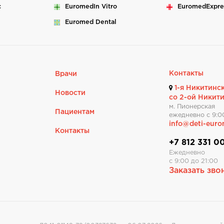
c
Euromed
In Vitro
Euromed
Expre
Euromed
Dental
Контакты
Врачи
1-я Никитинск
Новости
со 2-ой Никит
м. Пионерская
Пациентам
ежедневно с 9:0
info@deti-euro
Контакты
+7 812 331 0
Ежедневно
с 9:00 до 21:00
Заказать зво