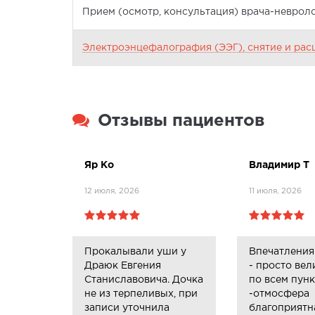
Прием (осмотр, консультация) врача-невролог
Электроэнцефалография (ЭЭГ), снятие и ра
Отзывы пациентов
Яр Ко
Владимир Т
12 июля, 2026
11 июля, 2026
Прокалывали уши у
Впечатления
Драюк Евгения
- просто ве
Станиславовича. Дочка
по всем пун
не из терпеливых, при
-отмосфера
записи уточнила
благоприятн