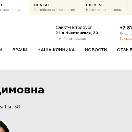
DS
DENTAL
EXPRESS
тская клиника
Семейная стоматология
Неотложная помощь
Санкт-Петербург
+7 8
1-я Никитинская, 30
Ежедне
м. Пионерская
Заказа
Ы
ВРАЧИ
НАША КЛИНИКА
НОВОСТИ
ОТЗЫ
димовна
 1-я, 30