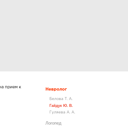
на прием к
Невролог
Белова Т. А.
Гайдук Ю. В.
Гуляева А. А.
Логопед