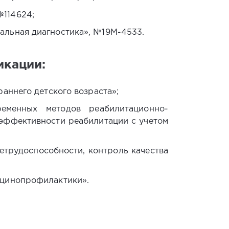
№114624;
альная диагностика», №19М-4533.
кации:
раннего детского возраста»;
ременных методов реабилитационно-
 эффективности реабилитации с учетом
нетрудоспособности, контроль качества
кцинопрофилактики».