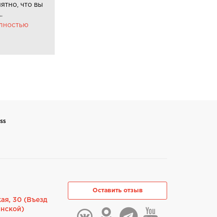
ятно, что вы
.
олностью
ss
Оставить отзыв
ая, 30 (Въезд
инской)