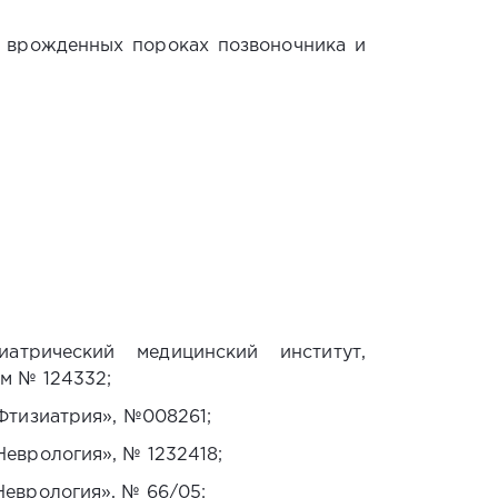
 врожденных пороках позвоночника и
;
атрический медицинский институт,
м № 124332;
Фтизиатрия», №008261;
еврология», № 1232418;
Неврология», № 66/05;