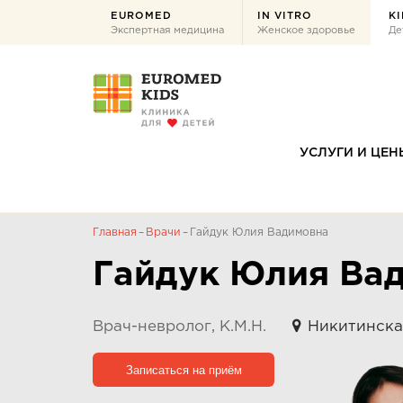
EUROMED
IN VITRO
KI
Экспертная медицина
Женское здоровье
Де
УСЛУГИ И ЦЕН
Главная
Врачи
Гайдук Юлия Вадимовна
Гайдук Юлия Ва
Врач-невролог, К.М.Н.
Никитинская
Записаться на приём