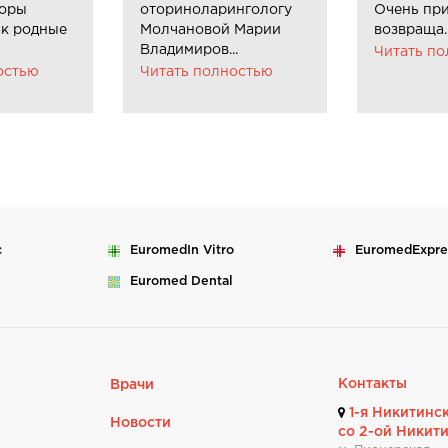
торы
оториноларингологу
Очень при
ак родные
Молчановой Марии
возвраща..
Владимиров...
Читать п
остью
Читать полностью
c
Euromed
In Vitro
Euromed
Expre
Euromed
Dental
Контакты
Врачи
1-я Никитинск
Новости
со 2-ой Никит