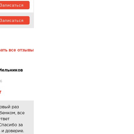
Записаться
Записаться
ать все отзывы
Мельников
26
рвый раз
ебенком, все
твет
Спасибо за
 и доверие.