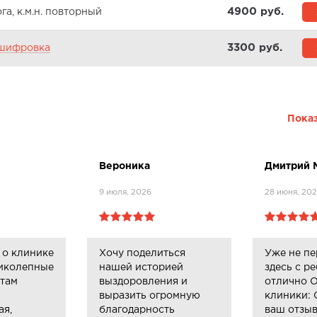
4900 pуб.
а, к.м.н. повторный
3300 pуб.
сшифровка
Показ
Вероника
Дмитрий 
9 июля, 2026
28 июня, 20
 о клинике
Хочу поделиться
Уже не пе
ликолепные
нашей историей
здесь с р
ктам
выздоровления и
отлично О
выразить огромную
клиники: 
ая,
благодарность
ваш отзыв