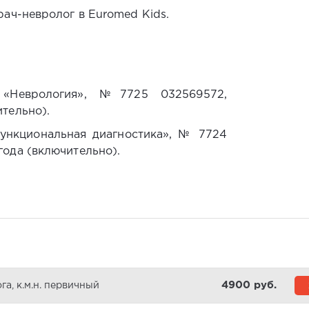
рач-невролог в Euromed Kids.
 «Неврология», №7725 032569572,
ительно).
ункциональная диагностика», № 7724
года (включительно).
4900 pуб.
а, к.м.н. первичный