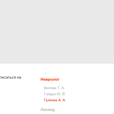
писаться на
Невролог
Белова Т. А.
Гайдук Ю. В.
Гуляева А. А.
Логопед