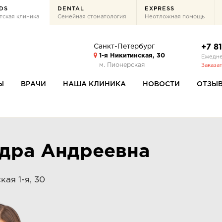
DS
DENTAL
EXPRESS
тская клиника
Семейная стоматология
Неотложная помощь
Санкт-Петербург
+7 8
1-я Никитинская, 30
Ежедне
м. Пионерская
Заказа
Ы
ВРАЧИ
НАША КЛИНИКА
НОВОСТИ
ОТЗЫ
ндра Андреевна
ая 1-я, 30