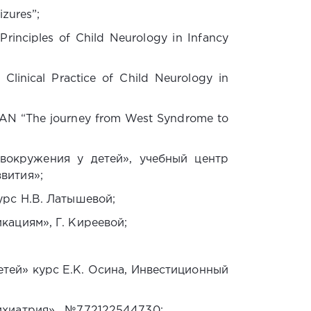
zures”;
Principles of Child Neurology in Infancy
Clinical Practice of Child Neurology in
AN “The journey from West Syndrome to
вокружения у детей», учебный центр
вития»;
урс Н.В. Латышевой;
кациям», Г. Киреевой;
етей» курс Е.К. Осина, Инвестиционный
ихиатрия», №772122544730;